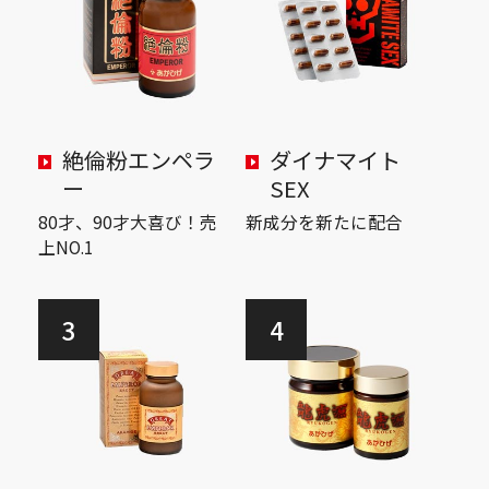
絶倫粉エンペラ
ダイナマイト
ー
SEX
80才、90才大喜び！売
新成分を新たに配合
上NO.1
3
4