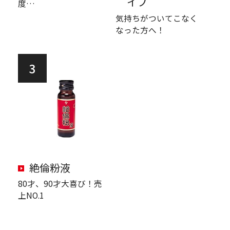
イプ
度…
気持ちがついてこなく
なった方へ！
3
絶倫粉液
80才、90才大喜び！売
上NO.1