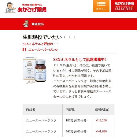
生涯現役でいたい・・・
SEXミネラルと呼ばれ・・
SEXミネラルとして話題沸騰中!
ＺＩＮＣ(亜鉛)は、体の広い範囲で働いて
いますが、性に関係が深く、その不足は男
性の実力にかかわる問題です。
ニュースーパージンクは、動物と植物由来
の有機亜鉛を組合せ自然の英知を引き出し
ています。きっと貴男を感動のスーパース
ターにのしあげるでしょう。
商品名
内容量
価格(税込)
ニュースーパージンク
180粒 約20日分
￥16,200
ニュースーパージンク
540粒 約60日分
￥41,680